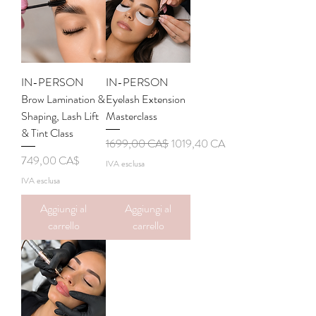
IN-PERSON
IN-PERSON
Brow Lamination &
Eyelash Extension
Shaping, Lash Lift
Masterclass
& Tint Class
Prezzo regolare
Prezzo scontato
1699,00 CA$
1019,40 CA$
Prezzo
749,00 CA$
IVA esclusa
IVA esclusa
Aggiungi al
Aggiungi al
carrello
carrello