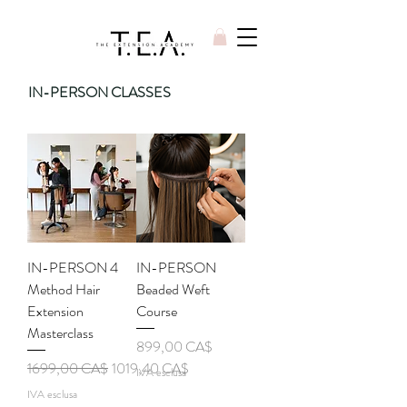
IN-PERSON CLASSES
IN-PERSON 4
IN-PERSON
Method Hair
Beaded Weft
Extension
Course
Masterclass
Prezzo
899,00 CA$
Prezzo regolare
Prezzo scontato
1699,00 CA$
1019,40 CA$
IVA esclusa
IVA esclusa