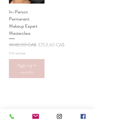
In-Person
Permanent
Makeup Expert
Masterclass
Prezzo regolare
Prezzo scontato
4648,00 CA$
3253,60 CA$
IVA esclusa
Aggiungi al
carrello