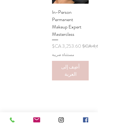
In-Person
Permanent
Makeup Expert
Masterclass
سعر عادي
سعر البيع
مستثناة ضريبة
أضِف إلى
العربة