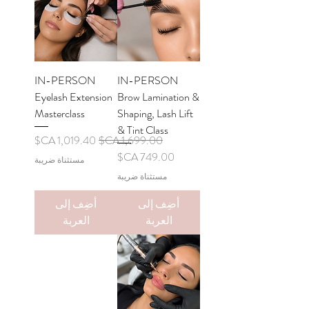
IN-PERSON
IN-PERSON
Eyelash Extension
Brow Lamination &
Masterclass
Shaping, Lash Lift
& Tint Class
سعر عادي
سعر البيع
السعر
مستثناة ضريبة
مستثناة ضريبة
أضِف إلى
أضِف إلى
العربة
العربة