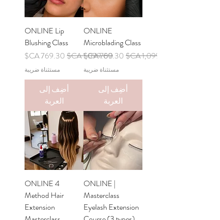
ONLINE Lip
ONLINE
Blushing Class
Microblading Class
سعر عادي
سعر البيع
سعر عادي
سعر البيع
مستثناة ضريبة
مستثناة ضريبة
أضِف إلى
أضِف إلى
العربة
العربة
ONLINE 4
ONLINE |
Method Hair
Masterclass
Extension
Eyelash Extension
Masterclass
Course (3 types)