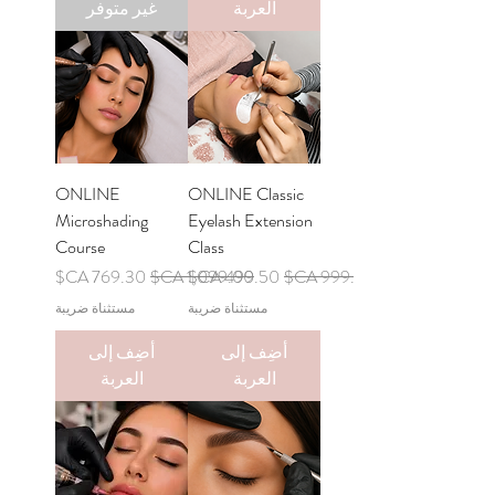
العربة
غير متوفر
ONLINE
ONLINE Classic
Microshading
Eyelash Extension
Course
Class
سعر عادي
سعر البيع
سعر عادي
سعر البيع
مستثناة ضريبة
مستثناة ضريبة
أضِف إلى
أضِف إلى
العربة
العربة